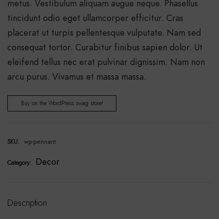
metus. Vestibulum aliquam augue neque. Phasellus
tincidunt odio eget ullamcorper efficitur. Cras
placerat ut turpis pellentesque vulputate. Nam sed
consequat tortor. Curabitur finibus sapien dolor. Ut
eleifend tellus nec erat pulvinar dignissim. Nam non
arcu purus. Vivamus et massa massa.
Buy on the WordPress swag store!
wp-pennant
SKU:
Decor
Category:
Description