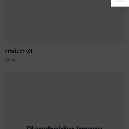
ADD TO CART
Product v3
€
20.00