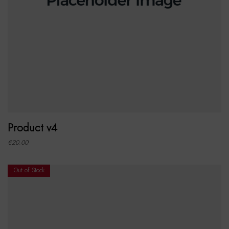
ADD TO CART
Product v4
€
20.00
Out of Stock