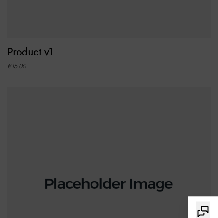
ADD TO CART
Product v1
€
15.00