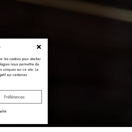
s
ue les cookies pour stocker
ologies nous permettra de
s uniques sur ce site. Le
atif sur certaines
Préférences
alité