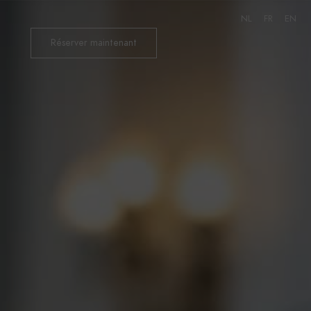
NL
FR
EN
Réserver maintenant